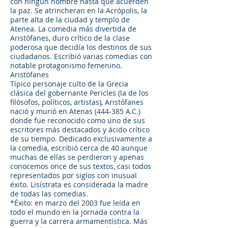
con ningún hombre hasta que acuerden
la paz. Se atrincheran en la Acrópolis, la
parte alta de la ciudad y templo de
Atenea. La comedia más divertida de
Aristófanes, duro crítico de la clase
poderosa que decidía los destinos de sus
ciudadanos. Escribió varias comedias con
notable protagonismo femenino.
Aristófanes
Típico personaje culto de la Grecia
clásica del gobernante Pericles (la de los
filósofos, políticos, artistas), Aristófanes
nació y murió en Atenas (444-385 A.C.)
donde fue reconocido como uno de sus
escritores más destacados y ácido crítico
de su tiempo. Dedicado exclusivamente a
la comedia, escribió cerca de 40 aunque
muchas de ellas se perdieron y apenas
conocemos once de sus textos, casi todos
representados por siglos con inusual
éxito. Lisístrata es considerada la madre
de todas las comedias.
*Éxito: en marzo del 2003 fue leída en
todo el mundo en la jornada contra la
guerra y la carrera armamentística. Más