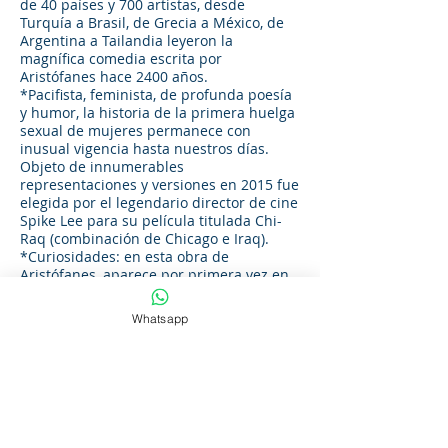
de 40 países y 700 artistas, desde
Turquía a Brasil, de Grecia a México, de
Argentina a Tailandia leyeron la
magnífica comedia escrita por
Aristófanes hace 2400 años.
*Pacifista, feminista, de profunda poesía
y humor, la historia de la primera huelga
sexual de mujeres permanece con
inusual vigencia hasta nuestros días.
Objeto de innumerables
representaciones y versiones en 2015 fue
elegida por el legendario director de cine
Spike Lee para su película titulada Chi-
Raq (combinación de Chicago e Iraq).
*Curiosidades: en esta obra de
Aristófanes, aparece por primera vez en
la historia la mención al dedo “de la mala
señal” (dedo medio levantado como gesto
Whatsapp
fálico) o se habla de “cueriles o
consoladores femeninos” (“consoladores
de viudas” los llamaba Aristófanes) con
los que las mujeres pasaban sus ratos de
ocio y se hacían innumerables chistes
“subidos de tono” de gran aceptación en
su momento y vigencia contemporánea.