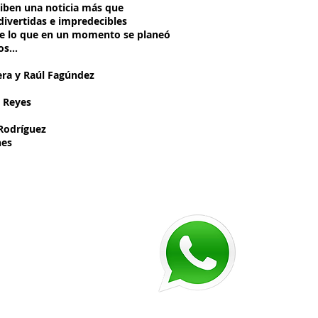
ciben una noticia más que
ivertidas e impredecibles
 de lo que en un momento se planeó
gos…
era y Raúl Fagúndez
z Reyes
 Rodríguez
nes