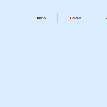
Inicio
Galería
Temporada 2026