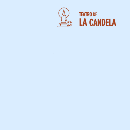
TEATRO
DE
LA
CANDELA