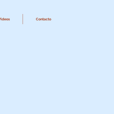
Videos
Contacto