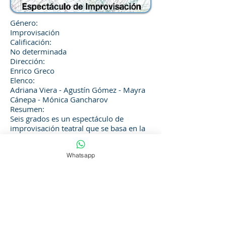
Género:
Improvisación
Calificación:
No determinada
Dirección:
Enrico Greco
Elenco:
Adriana Viera - Agustín Gómez - Mayra
Cánepa - Mónica Gancharov
Resumen:
Seis grados es un espectáculo de
improvisación teatral que se basa en la
teoría de los 6 grados de separación.
Nace como proyecto de egreso de la
Whatsapp
segunda generación de improvisadores
de la EIU (Escuela de Improvisación del
Uruguay). Cuatro actores contarán con
la ayuda del público para crear sus
propios personajes. A través de
diferentes escenas improvisadas sus
historias irán generando conexiones.
Funciones: miércoles a las 21:00 horas.