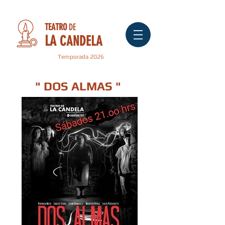
TEATRO
DE
LA
CANDELA
Temporada 2026
" DOS ALMAS "