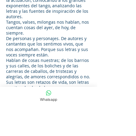
la actuación, convocando a los grandes
exponentes del tango, analizando las
letras y las fuentes de inspiración de los
autores.
Tangos, valses, milongas nos hablan, nos
cuentan cosas del ayer, de hoy, de
siempre.
De personas y personajes. De autores y
cantantes que los sentimos vivos, que
nos acompañan. Porque sus letras y sus
voces siempre están.
Hablan de cosas nuestras; de los barrios
y sus calles, de los boliches y de las
carreras de caballos, de tristezas y
alegrías, de amores correspondidos o no.
Sus letras son retazos de vida, son letras
escritas desde el alma.
“Cafetín de Buenos Aires”, “Yo no sé que
me han hecho tus ojos”, “Palermo”, “Viejas
Whatsapp
alegrías” son algunos de los temas que
formarán parte del repertorio.
“Desde el alma” nos invita a recordar y
disfrutar de los grandes clásicos,
mientras que los actores se irán
transformando en algunos de esos