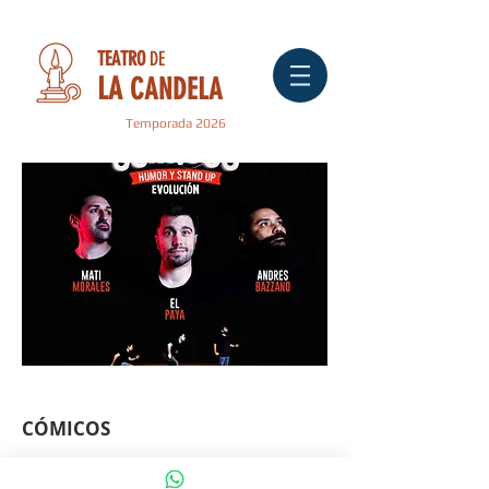
TEATRO
DE
LA
CANDELA
Temporada 2026
" CÓMICOS "
CÓMICOS
VIERNES 23 HS