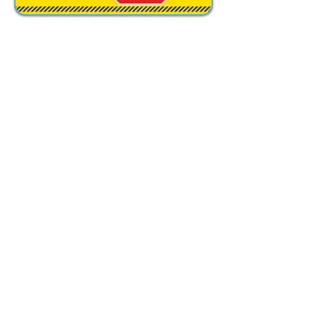
Comentario:
Querido Mentiroso (de Jerome Kilty) es
la historia de un tumultuoso romance
entre dos personalidades
fundamentales de fines del siglo XIX y
comienzos del XX: George Bernard Shaw
(Dublin,
1856-1950)
y Mrs. Stella
Campbell (Londres
1865-1940)
Esta novela de amor verdadero, cruza
las dos guerras mundiales, el Premio
Nobel que le fuera otorgado a Bernard
Shaw en 1925 y los avatares que
ocurren con el advenimiento del cine
sonoro.
Todo ese entorno no es más que el
marco para contar una historia de amor
de dos personalidades tan fuertes como,
en el fondo, parecidas.