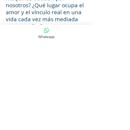
nosotros? ¿Qué lugar ocupa el
amor y el vínculo real en una
vida cada vez más mediada
por pantallas?
Whatsapp
MIÉRCOLES 5 DE NOVIEMBRE
20.30 HS
LOCALIDADES: $ 780