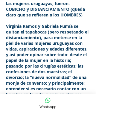
las mujeres uruguayas, fueron:
COBICHO y DISTANCIAMIENTO (queda
claro que se refieren a los HOMBRES)
Virginia Ramos y Gabriela Fumía se
quitan el tapabocas (pero respetando el
distanciamiento), para meterse en la
piel de varias mujeres uruguayas con
vidas, aspiraciones y edades diferentes,
y así poder opinar sobre todo: desde el
papel de la mujer en la historia;
pasando por las cirugías estéticas; las
confesiones de dos maestras; el
divorcio; la “nueva normalidad” de una
monja de convento; y principalmente:
entender si es necesario contar con un
hombre en la vida, o solo en algunas
noches...
Whatsapp
Una comedia de Gerardo Tulipano
dirigida por Carlos Muñóz Apta para
todos los hombres que lleguen
acompañados de una mujer