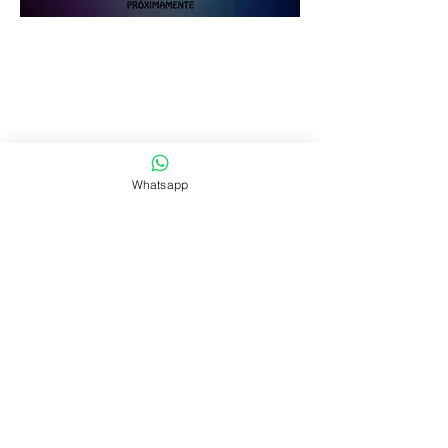
ECO:
Mèrcoles 23 y 30 de Octubre
Horario: 21 horas
Entradas $ 300
Whatsapp
​CopyRight © Teatro de la Candela 2026 -
Todos los derechos reservados -
MontevideoSitiosWeb - Montevideo, Uruguay