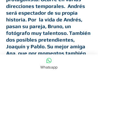
direcciones temporales. Andrés
será espectador de su propia
historia. Por la vida de Andrés,
pasan su pareja, Bruno, un
fotógrafo muy talentoso. También
dos posibles pretendientes,
Joaquín y Pablo. Su mejor amiga
Ana, que por momentos también
siente las voces de la conciencia
de Andrés. Y Silvia, una madre,
Whatsapp
llena de vida y capaz de todo para
defender lo que ama. De todos
ellos y de su vínculo con cada uno,
Andrés aprenderá algo.
Una pieza Dramática del Multi
Premiado Dramaturgo Federico
Roca.
Dirigida por Matías Sosa
Producción de LENEAS Teatro
Independiente.