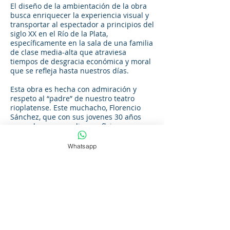
El diseño de la ambientación de la obra
busca enriquecer la experiencia visual y
transportar al espectador a principios del
siglo XX en el Río de la Plata,
específicamente en la sala de una familia
de clase media-alta que atraviesa
tiempos de desgracia económica y moral
que se refleja hasta nuestros días.
Esta obra es hecha con admiración y
respeto al “padre” de nuestro teatro
rioplatense. Este muchacho, Florencio
Sánchez, que con sus jovenes 30 años
supo observar, analizar, reflejarnos, y
mostrarnos quienes somos y fuimos.
¿Quien no es capaz de reflejarse en uno
Whatsapp
de estos personajes?
Actúan: Jorge Villamarzo, Andrea Bañuls,
Pedro Plavan, Mariana Arias, Santiago De
Souza, Paz Vildos, Gianna Prenol, María
Belén Ivanchuk. Ficha Técnica:
Escenografía y Luces: Álvaro Dominguez
Vestuario: Gianna Prenol Música: Carlos
García