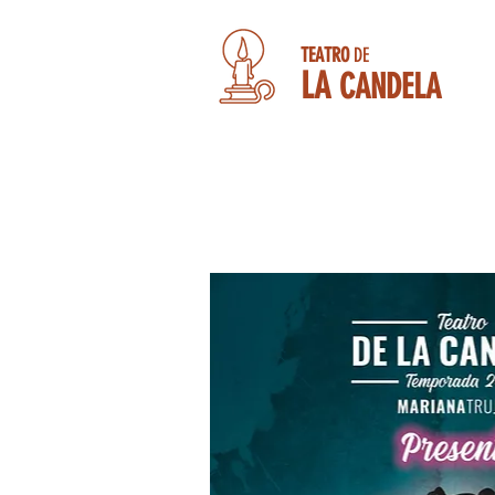
TEATRO
DE
LA
CANDELA
" CÓMICOS "