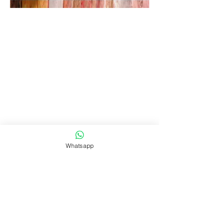
Una historia para los más chicos,
basada en la relación de un niño y su
planta.
A partir de una semilla que le regalan,
se acompañan en todo su proceso de
crecimiento y descubrimiento del
mundo.
Enfrentan las adversidades que se le
presentan en una interacción de
cuidado mutuo.
Un espectáculo donde la comunicación
pasa por los sentidos y el afecto.
Espectaculo de títeres para vacaciones
Whatsapp
de setiembre,todos los dias
Desde el sabado 14 al domingo 22
(menos lunes 16)
a las 16 hrs.
Recomendado de 2 a 7 años.
Precio $ 200