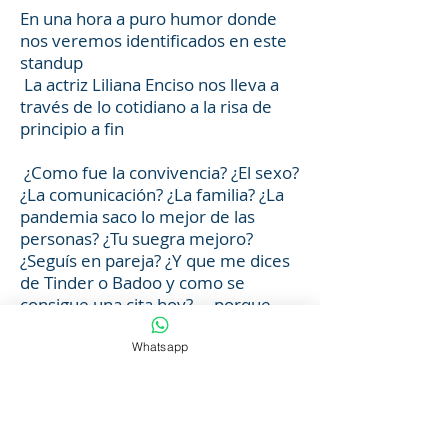
En una hora a puro humor donde
nos veremos identificados en este
standup
La actriz Liliana Enciso nos lleva a
través de lo cotidiano a la risa de
principio a fin
¿Como fue la convivencia? ¿El sexo?
¿La comunicación? ¿La familia? ¿La
pandemia saco lo mejor de las
personas? ¿Tu suegra mejoro?
¿Seguís en pareja? ¿Y que me dices
de Tinder o Badoo y como se
consigue una cita hoy? … porque
todo cambia
Whatsapp
Estás y otras interrogante​s que en
este monólogo lo vamos a ir
descubriendo a carcajadas