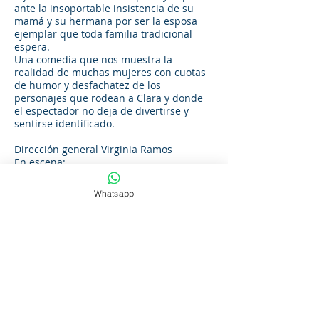
ante la insoportable insistencia de su
mamá y su hermana por ser la esposa
ejemplar que toda familia tradicional
espera.
Una comedia que nos muestra la
realidad de muchas mujeres con cuotas
de humor y desfachatez de los
personajes que rodean a Clara y donde
el espectador no deja de divertirse y
sentirse identificado.
Dirección general Virginia Ramos
En escena:
Karina Martínez
Magdalena Baillo
Whatsapp
Marisa Batista
Lourdes Santana
Julio Lachs
Ruben Ratner
Vestuario y ambientación escenográfica
Tesa Cruzado
Diseño de iluminación Álvaro Domínguez
Música original Carlos García
Fotografía y diseño gráfico Facundo Brun
Difusión en redes Bruno Zurano