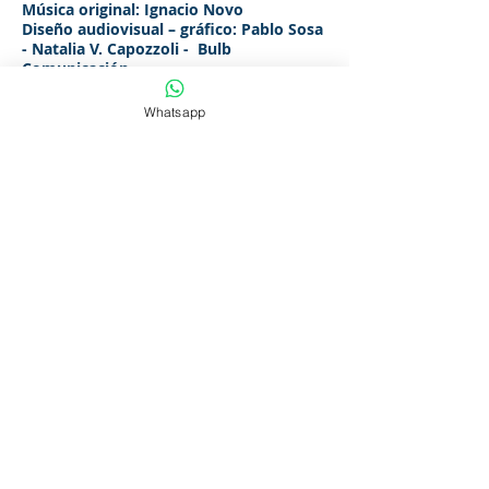
Música original: Ignacio Novo
Diseño audiovisual – gráfico: Pablo Sosa
- Natalia V. Capozzoli - Bulb
Comunicación
Producción general: Die Katze
producciones
Whatsapp
Dirección General: Nacho Novo
Elenco por orden de aparición:
Julio - Gabriel Sánchez
Manuel - Charly Alvarez
Noelia Joven - Jimena Siri
Noelia - Eunice Castro
Julio Joven - Daniel Infante Pan
Bruno - Sebastián Mederos
TEATRO LA CANDELA - Reservas
2712
3227
Funciones: Viernes 21 hrs
Entradas Grales: $500
Entradas Bonificadas (Jubilados, Tarjeta
Joven) : $350
Instagram - divorciadoslacomedia
​CopyRight © Teatro de la Candela 2026 -