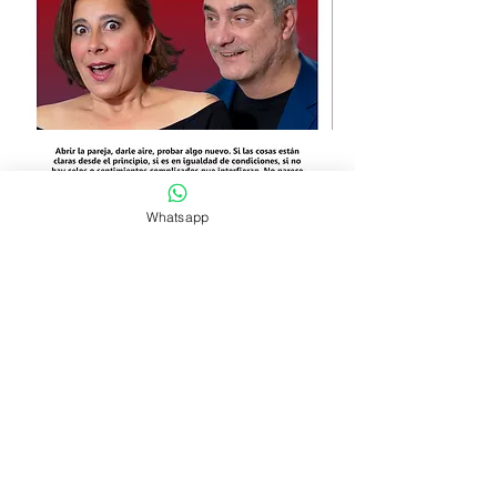
Whatsapp
LOCALIDADES $ 600
​CopyRight © Teatro de la Candela 2026 -
Todos los derechos reservados -
MontevideoSitiosWeb - Montevideo, Uruguay