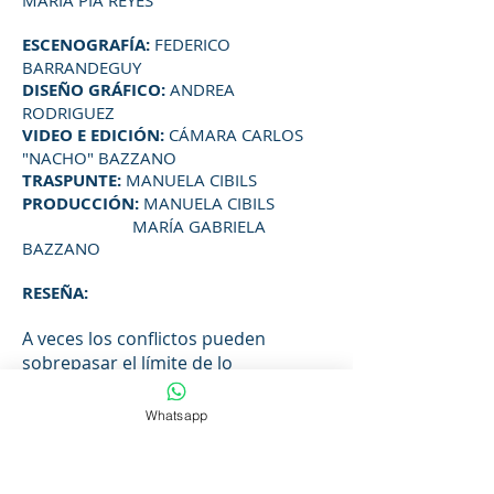
MARÍA PÍA REYES
ESCENOGRAFÍA:
FEDERICO
BARRANDEGUY
DISEÑO GRÁFICO:
ANDREA
RODRIGUEZ
VIDEO E EDICIÓN:
CÁMARA CARLOS
"NACHO" BAZZANO
TRASPUNTE:
MANUELA CIBILS
PRODUCCIÓN:
MANUELA CIBILS
MARÍA GABRIELA
BAZZANO
RESEÑA:
A veces los conflictos pueden
sobrepasar el límite de lo
soportable.
¿Cuánto puede atormentar una
Whatsapp
suposición? Suponer nos lleva a
pensar en historias increíbles,
absurdas, que envenenan el Ser.