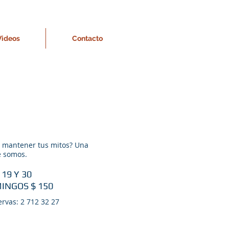
Videos
Contacto
a mantener tus mitos? Una
 somos.​
19 Y 30
MINGOS $ 150
ervas: 2 712 32 27